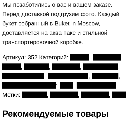
Мы позаботились о вас и вашем заказе.
Перед доставкой подгрузим фото. Каждый
букет собранный в Buket in Moscow,
доставляется на аква паке и стильной
транспортировочной коробке.
Артикул:
352
Категорий:
Букеты
,
Авторские
букеты
,
Гвоздики
,
Гортензия
,
День матери
,
День рождения
,
Кустовые розы
,
Маттиола
,
Разноцветный букет
,
Розы
,
Татьянин день
Метки:
Гвоздики
,
Гортензии
,
Маттиолы
,
Розы
Рекомендуемые товары