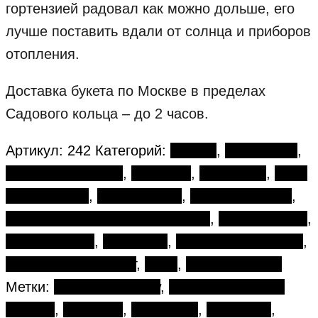
гортензией радовал как можно дольше, его
лучше поставить вдали от солнца и приборов
отопления.
Доставка букета по Москве в пределах
Садового кольца – до 2 часов.
Артикул:
242
Категорий:
Букеты
,
1 сентября
,
Авторские букеты
,
Гвоздики
,
Гортензия
,
День
влюбленных
,
День матери
,
День рождения
,
День семьи, любви и верности
,
День учителя
,
Желтые розы
,
Маттиола
,
Пионовидные розы
,
Разноцветный букет
,
Розы
,
Татьянин день
Метки:
Buket in Moscow
,
авторские букеты
Москва
,
Гвоздики
,
Гортензии
,
Маттиола
,