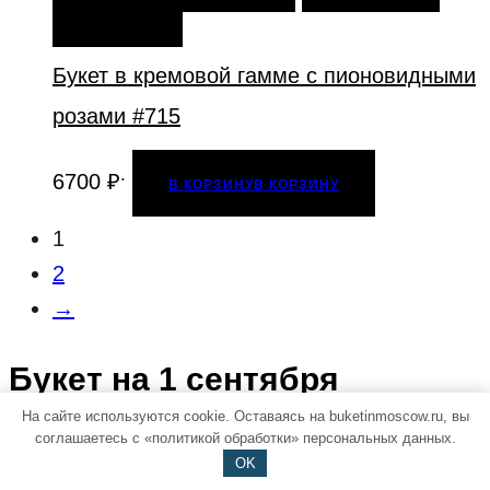
ИЗБРАННОЕ
Букет в кремовой гамме с пионовидными
розами #715
.
6700
₽
В КОРЗИНУ
В КОРЗИНУ
1
2
→
Букет на 1 сентября
На сайте используются cookie. Оставаясь на buketinmoscow.ru, вы
соглашаетесь с «политикой обработки» персональных данных.
День знаний – важное событие в жизни
OK
первоклассника. К этому мероприятию