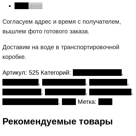
Описание
Согласуем адрес и время с получателем,
вышлем фото готового заказа.
Доставим на воде в транспортировочной
коробке.
Артикул:
525
Категорий:
Букеты в коробке
,
День матери
,
День рождения
,
Желтые розы
,
Жёлтый букет
,
Зеленый букет
,
Кустовые розы
,
Разноцветный букет
,
Розы
Метка:
Розы
Рекомендуемые товары