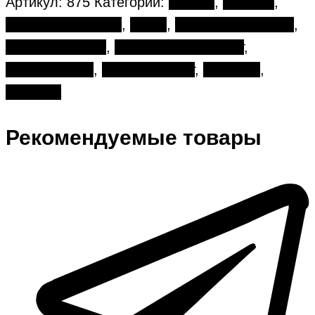
Артикул:
875
Категорий:
Букеты
,
8 марта
,
Авторские букеты
,
Ветки
,
День влюбленных
,
День рождения
,
Разноцветный букет
,
Ранункулюсы
,
Розовый букет
,
Тюльпан
,
Эустома
Рекомендуемые товары