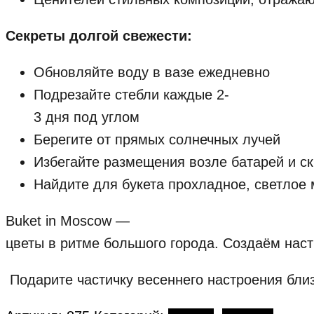
Секреты
долгой
свежести:
Обновляйте
воду
в
вазе
ежедневно
Подрезайте
стебли
каждые
2-
3
дня
под
углом
Берегите
от
прямых
солнечных
лучей
Избегайте
размещения
возле
батарей
и
ск
Найдите
для
букета
прохладное,
светлое
Buket
in
Moscow
—
цветы
в
ритме
большого
города.
Создаём
наст
Подарите
частичку
весеннего
настроения
бли