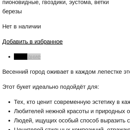
пионовидные, гвоздики, эустома, ветки
березы
Нет в наличии
Добавить в избранное
Описание
Весенний
город
оживает
в
каждом
лепестке
эт
Этот
букет
идеально
подойдёт
для:
Тех,
кто
ценит
современную
эстетику
в
ка
Любителей
нежной
красоты
и
природных
о
Людей,
ищущих
о
собый
способ
выразить
с
Ценителей
стильных
композиций
,
отража