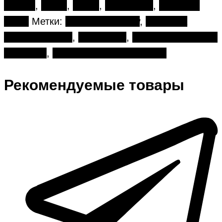
букеты
,
Ветки
,
илекс
,
Новый год
,
Хвойные
ветки
Метки:
Buket in Moscow
,
доставка
цветов Москва
,
Новый год
,
цветы для бизнес-
партнёра
,
цветы для руководителя
Рекомендуемые товары