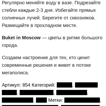
Регулярно меняйте воду в вазе. Подрезайте
стебли каждые 2-3 дня. Избегайте прямых
солнечных лучей. Берегите от сквозняков.
Размещайте в прохладном месте.
Buket in Moscow
— цветы в ритме большого
города.
Создаем настроение для тех, кто ценит
современные решения и живет в потоке
мегаполиса.
Артикул:
854
Категорий:
Букеты
,
Авторские
букеты
,
День рождения
,
Розовые розы
,
Розовый букет
,
Розы
Метки:
Buket in Moscow
,