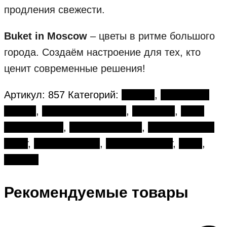
продления свежести.
Buket in Moscow
– цветы в ритме большого
города. Создаём настроение для тех, кто
ценит современные решения!
Артикул:
857
Категорий:
Букеты
,
Авторские
букеты
,
Вывернутые розы
,
Гвоздики
,
День
влюбленных
,
День рождения
,
Разноцветный
букет
,
Розовые розы
,
Розовый букет
,
Розы
,
Сирень
Рекомендуемые товары