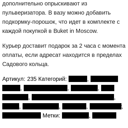
дополнительно опрыскивают из
пульверизатора. В вазу можно добавить
подкормку-порошок, что идет в комплекте с
каждой покупкой в Buket in Moscow.
Курьер доставит подарок за 2 часа с момента
оплаты, если адресат находится в пределах
Садового кольца.
Артикул:
235
Категорий:
Букеты
,
Авторские
букеты
,
Большие букеты
,
Гортензия
,
День
рождения
,
День семьи, любви и верности
,
Повод
,
Просто цветы
,
Ромашка
,
Синий букет
,
Цвет и размер
Метки:
Гортензии
,
Ромашки