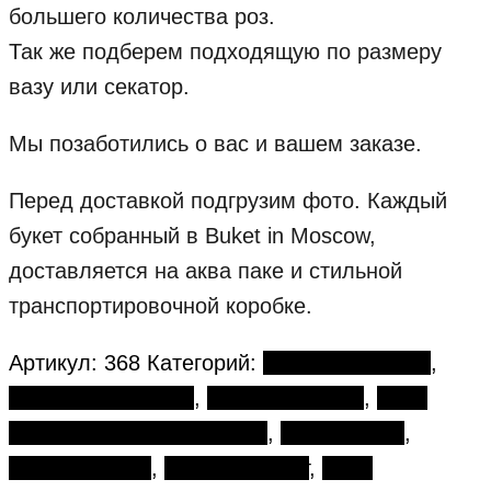
большего количества роз.
Так же подберем подходящую по размеру
вазу или секатор.
Мы позаботились о вас и вашем заказе.
Перед доставкой подгрузим фото. Каждый
букет собранный в Buket in Moscow,
доставляется на аква паке и стильной
транспортировочной коробке.
Артикул:
368
Категорий:
Большие букеты
,
День влюбленных
,
День рождения
,
День
семьи, любви и верности
,
Монобукеты
,
Розовые розы
,
Розовый букет
,
Розы